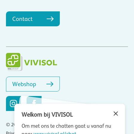
Contact
Webshop
Welkom bij VIVISOL
© 2026 VIVISOL Nederland BV
Om met ons te chatten gaat u vanaf nu
Privacy
Cookies